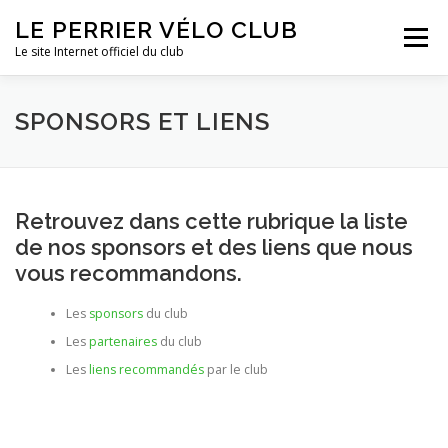
Aller
LE PERRIER VÉLO CLUB
au
Menu
contenu
Le site Internet officiel du club
ACTUALITÉS
LE CLUB
SPONSORS ET LIENS
SPONSORS ET LIENS
MULTIMÉDIA
INFORMATIONS PRATIQUES
Retrouvez dans cette rubrique la liste
de nos sponsors et des liens que nous
vous recommandons.
Les
sponsors
du club
Les
partenaires
du club
Les
liens recommandés
par le club