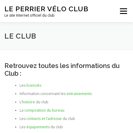
Aller
LE PERRIER VÉLO CLUB
au
Menu
contenu
Le site Internet officiel du club
ACTUALITÉS
LE CLUB
SPONSORS ET LIENS
LE CLUB
MULTIMÉDIA
INFORMATIONS PRATIQUES
Retrouvez toutes les informations du
Club :
Les
licenciés
Information concernant les
entrainements
L’
histoire
du club
La
composition du bureau
Les
contacts et l’adresse
du club
Les
équipements
du club