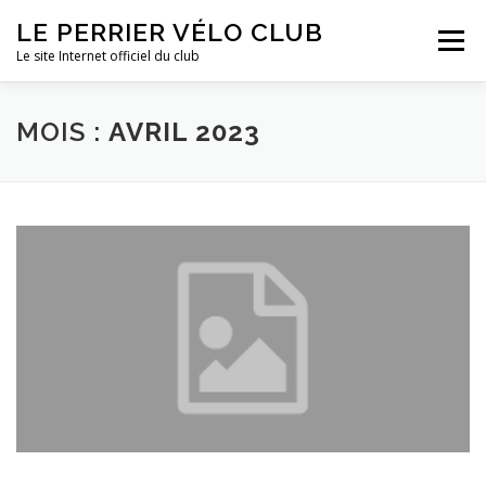
Aller
LE PERRIER VÉLO CLUB
au
Menu
contenu
Le site Internet officiel du club
ACTUALITÉS
LE CLUB
SPONSORS ET LIENS
MOIS :
AVRIL 2023
MULTIMÉDIA
INFORMATIONS PRATIQUES