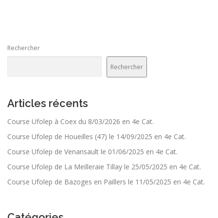
v
i
g
a
Rechercher
t
i
Rechercher
o
n
d
Articles récents
e
Course Ufolep à Coex du 8/03/2026 en 4e Cat.
s
Course Ufolep de Houeilles (47) le 14/09/2025 en 4e Cat.
a
r
Course Ufolep de Venansault le 01/06/2025 en 4e Cat.
t
Course Ufolep de La Meilleraie Tillay le 25/05/2025 en 4e Cat.
i
Course Ufolep de Bazoges en Paillers le 11/05/2025 en 4e Cat.
c
l
e
Catégories