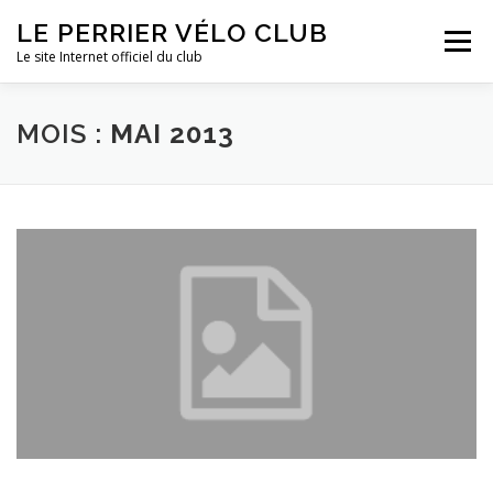
Aller
LE PERRIER VÉLO CLUB
au
Menu
contenu
Le site Internet officiel du club
ACTUALITÉS
LE CLUB
SPONSORS ET LIENS
MOIS :
MAI 2013
MULTIMÉDIA
INFORMATIONS PRATIQUES